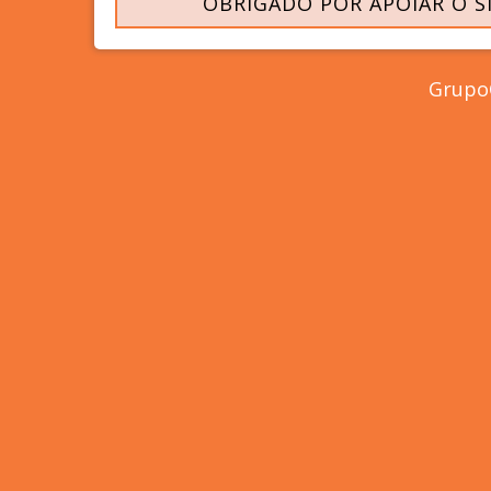
OBRIGADO POR APOIAR O S
GrupoC