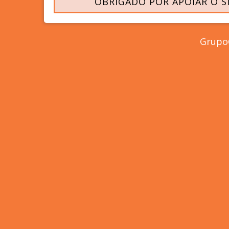
OBRIGADO POR APOIAR O S
GrupoC