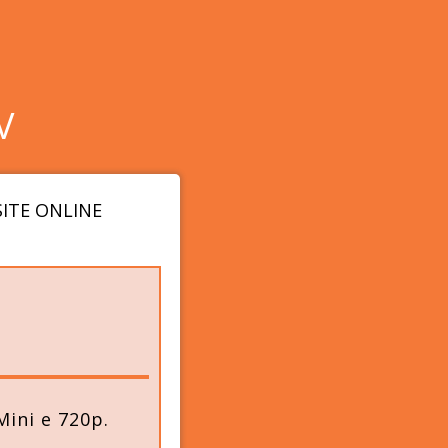
V
ITE ONLINE
ini e 720p.