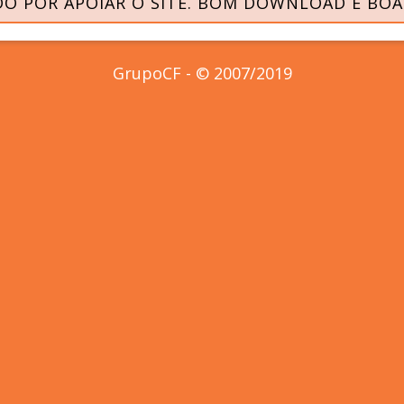
O POR APOIAR O SITE. BOM DOWNLOAD E BOA
GrupoCF - © 2007/2019