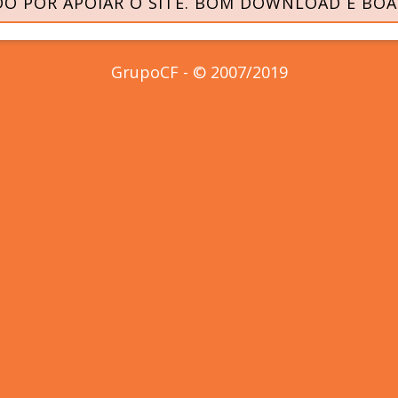
O POR APOIAR O SITE. BOM DOWNLOAD E BOA
GrupoCF - © 2007/2019