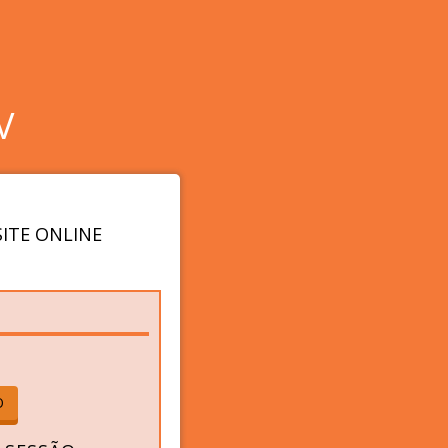
V
ITE ONLINE
O