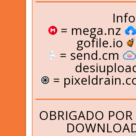
Inf
= mega.nz
gofile.io
= send.cm
desiuploa
= pixeldrain.
OBRIGADO POR 
DOWNLOAD 