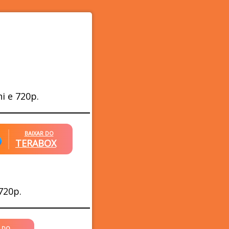
i e 720p.
BAIXAR DO
TERABOX
720p.
R DO