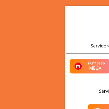
Servidor
PASTA 01 DO
MEGA
Serv