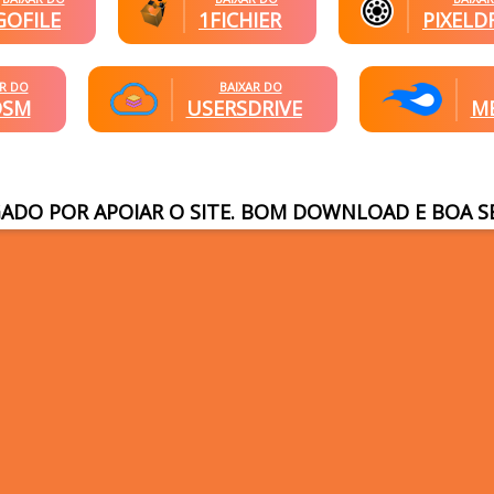
GOFILE
1FICHIER
PIXELD
AR DO
BAIXAR DO
DSM
USERSDRIVE
ME
ADO POR APOIAR O SITE. BOM DOWNLOAD E BOA S