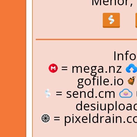
Menor, 
Inf
= mega.nz
gofile.io
= send.cm
desiuploa
= pixeldrain.