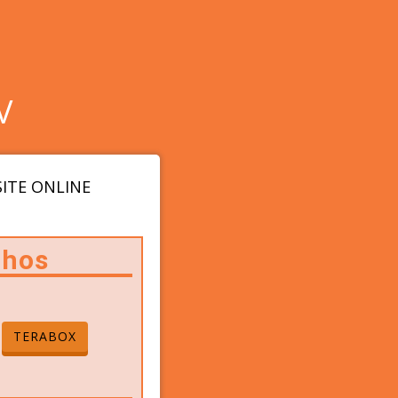
V
ITE ONLINE
nhos
TERABOX