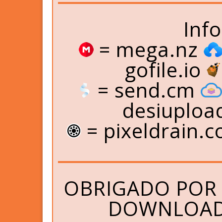
Inf
= mega.nz
gofile.io
= send.cm
desiuploa
= pixeldrain.
OBRIGADO POR 
DOWNLOAD 